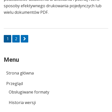
sposoby efektywnego drukowania pojedynczych lub
wielu dokumentów PDF.
Page
1
Page
2
Nawigacja
po
Menu
wpisach
Strona główna
Przegląd
Obsługiwane formaty
Historia wersji