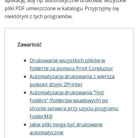
aplikację, aby np. automatycznie drukować wszystkie
pliki PDF umieszczone w katalogu. Przyjrzyjmy się
niektórym z tych programów.
Zawartość
Drukowanie wszystkich plików w
folderze za pomocą Print Conductor
Automatyzacja drukowania z wiersza
poleceń dzięki 2Printer
Automatyzacja drukowania "Hot
Folders" (folderów wsadowych) po
stronie serwera przy użyciu programu
FolderMill
Jakie pliki mogą być drukowane
automatycznie