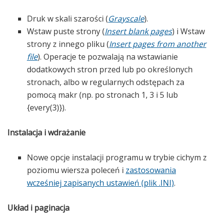
Druk w skali szarości (
Grayscale
).
Wstaw puste strony (
Insert blank pages
) i Wstaw
strony z innego pliku (
Insert pages from another
file
). Operacje te pozwalają na wstawianie
dodatkowych stron przed lub po określonych
stronach, albo w regularnych odstępach za
pomocą makr (np. po stronach 1, 3 i 5 lub
{every(3)}).
Instalacja i wdrażanie
Nowe opcje instalacji programu w trybie cichym z
poziomu wiersza poleceń i
zastosowania
wcześniej zapisanych ustawień (plik .INI)
.
Układ i paginacja