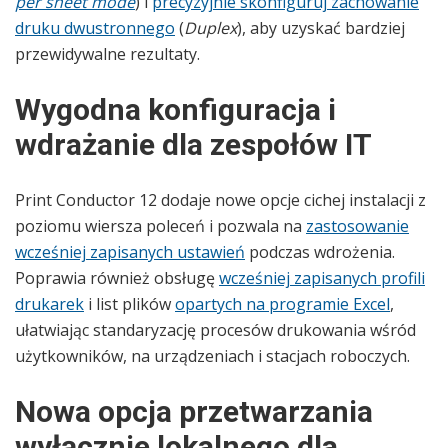
per sheet mode
) i
precyzyjnie skonfiguruj zachowanie
druku dwustronnego
(
Duplex
), aby uzyskać bardziej
przewidywalne rezultaty.
Wygodna konfiguracja i
wdrażanie dla zespołów IT
Print Conductor 12 dodaje nowe opcje cichej instalacji z
poziomu wiersza poleceń i pozwala na
zastosowanie
wcześniej zapisanych ustawień
podczas wdrożenia.
Poprawia również obsługę
wcześniej zapisanych profili
drukarek
i list plików
opartych na programie Excel
,
ułatwiając standaryzację procesów drukowania wśród
użytkowników, na urządzeniach i stacjach roboczych.
Nowa opcja przetwarzania
wyłącznie lokalnego dla