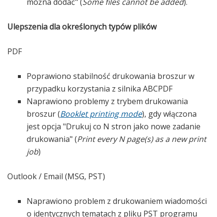
można dodać" (
Some files cannot be added
).
Ulepszenia dla określonych typów plików
PDF
Poprawiono stabilność drukowania broszur w
przypadku korzystania z silnika ABCPDF
Naprawiono problemy z trybem drukowania
broszur (
Booklet printing mode
), gdy włączona
jest opcja "Drukuj co N stron jako nowe zadanie
drukowania" (
Print every N page(s) as a new print
job
)
Outlook / Email (MSG, PST)
Naprawiono problem z drukowaniem wiadomości
o identycznych tematach z pliku PST programu