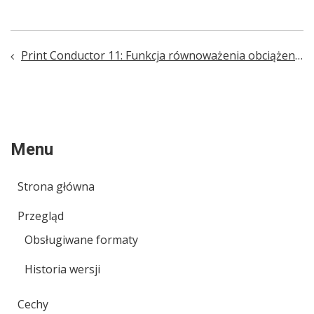
Print Conductor 11: Funkcja równoważenia obciążenia drukarek dla drukowania rozproszonego, możliwość drukowania na różnych drukarkach w jednej sesji i inne możliwości
Post
navigation
Menu
Strona główna
Przegląd
Obsługiwane formaty
Historia wersji
Cechy