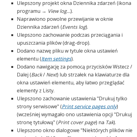
Ulepszony projekt okna Dziennika zdarzeń (ikona
programu →
View log…
).
Naprawiono powolne przewijanie w oknie
Dziennika zdarzeń (
Events log
).
Ulepszono zachowanie podczas przeciągania i
upuszczania plików (drag-drop).
Dodano nazwę pliku w tytule okna ustawień
elementu (
Item settings
).
Dodano nawigację za pomocą przycisków Wstecz /
Dalej (
Back
/
Next
) lub strzałek na klawiaturze dla
okna ustawień elementu, aby łatwo przeglądać
elementy z Listy.
Ulepszono zachowanie ustawienia "Drukuj tylko
strony serwisowe" (
Print service pages only
)
(wcześniej wymagało ono ustawienia opcji "Drukuj
stronę tytułową" (
Print cover page
) na
Tak
).
Ulepszono okno dialogowe "Niektórych plików nie