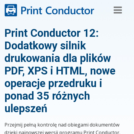
Skip
to
content
Print Conductor 12:
Dodatkowy silnik
drukowania dla plików
PDF, XPS i HTML, nowe
operacje przedruku i
ponad 35 różnych
ulepszeń
Przejmij pełną kontrolę nad obiegami dokumentów
dzięki najnowszej wersji programu Print Conductor.