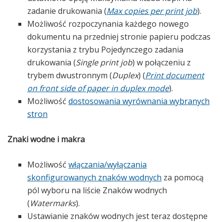
zadanie drukowania (
Max copies per print job
).
Możliwość rozpoczynania każdego nowego
dokumentu na przedniej stronie papieru podczas
korzystania z trybu Pojedynczego zadania
drukowania (
Single print job
) w połączeniu z
trybem dwustronnym (
Duplex
) (
Print document
on front side of paper in duplex mode
).
Możliwość
dostosowania wyrównania wybranych
stron
Znaki wodne i makra
Możliwość
włączania/wyłączania
skonfigurowanych znaków wodnych
za pomocą
pól wyboru na liście Znaków wodnych
(
Watermarks
).
Ustawianie znaków wodnych jest teraz dostępne