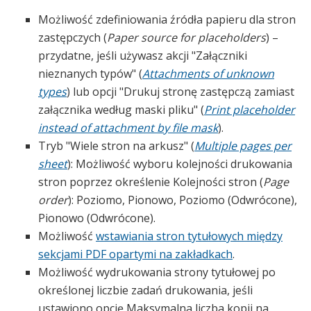
Możliwość zdefiniowania źródła papieru dla stron
zastępczych (
Paper source for placeholders
) –
przydatne, jeśli używasz akcji "Załączniki
nieznanych typów" (
Attachments of unknown
types
) lub opcji "Drukuj stronę zastępczą zamiast
załącznika według maski pliku" (
Print placeholder
instead of attachment by file mask
).
Tryb "Wiele stron na arkusz" (
Multiple pages per
sheet
): Możliwość wyboru kolejności drukowania
stron poprzez określenie Kolejności stron (
Page
order
): Poziomo, Pionowo, Poziomo (Odwrócone),
Pionowo (Odwrócone).
Możliwość
wstawiania stron tytułowych między
sekcjami PDF opartymi na zakładkach
.
Możliwość wydrukowania strony tytułowej po
określonej liczbie zadań drukowania, jeśli
ustawiono opcję Maksymalna liczba kopii na